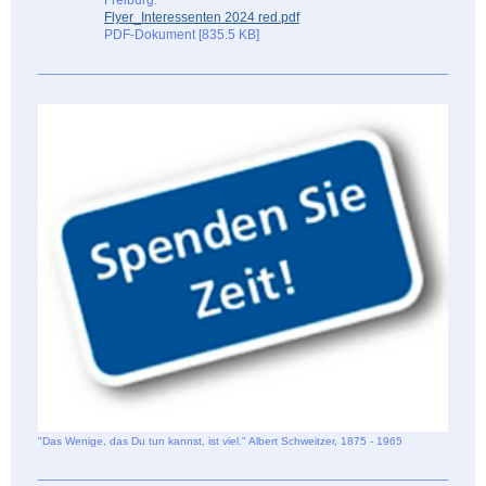
Flyer_Interessenten 2024 red.pdf
PDF-Dokument [835.5 KB]
"Das Wenige, das Du tun kannst, ist viel." Albert Schweitzer, 1875 - 1965