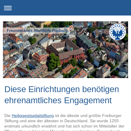
Freundeskreis Altenhilfe Freiburg
Diese Einrichtungen benötigen
ehrenamtliches Engagement
Die
Heiliggeistspitalstiftung
ist die älteste und größte Freiburger
Stiftung und eine der ältesten in Deutschland. Sie wurde 1255
erstmals urkundlich erwähnt und hat sich schon im Mittelalter der