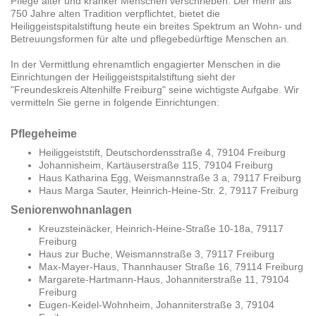
Pflege alter und kranker Menschen verschrieben. Der mehr als
750 Jahre alten Tradition verpflichtet, bietet die
Heiliggeistspitalstiftung heute ein breites Spektrum an Wohn- und
Betreuungsformen für alte und pflegebedürftige Menschen an.
In der Vermittlung ehrenamtlich engagierter Menschen in die
Einrichtungen der Heiliggeistspitalstiftung sieht der
"Freundeskreis Altenhilfe Freiburg" seine wichtigste Aufgabe. Wir
vermitteln Sie gerne in folgende Einrichtungen:
Pflegeheime
Heiliggeiststift, Deutschordensstraße 4, 79104 Freiburg
Johannisheim, Kartäuserstraße 115, 79104 Freiburg
Haus Katharina Egg, Weismannstraße 3 a, 79117 Freiburg
Haus Marga Sauter, Heinrich-Heine-Str. 2, 79117 Freiburg
Seniorenwohnanlagen
Kreuzsteinäcker, Heinrich-Heine-Straße 10-18a, 79117
Freiburg
Haus zur Buche, Weismannstraße 3, 79117 Freiburg
Max-Mayer-Haus, Thannhauser Straße 16, 79114 Freiburg
Margarete-Hartmann-Haus, Johanniterstraße 11, 79104
Freiburg
Eugen-Keidel-Wohnheim, Johanniterstraße 3, 79104