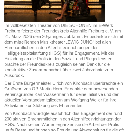
Im vollbesetzten Theater von DIE SCHÖNEN im E-Werk
Freiburg feierte der Freundeskreis Altenhilfe Freiburg e. V. am
21. März 2026 sein 20-jähriges Jubiläum. Er bedankte sich mit
dem mitreißenden Musiktheater „EWIG JUNG“ bei allen
Ehrenamtlichen in den Altenhilfeeinrichtungen der
Heiliggeistspitalstiftung (HGS) für ihr Engagement. Mit der
Einladung an die Profis in den Sozial- und Pflegediensten
brachte der Freundeskreis zugleich seinen Dank für die
konstruktive Zusammenarbeit über zwei Jahrzehnte zum
Ausdruck.
Der Erste Bürgermeister Ulrich von Kirchbach überbrachte ein
Grußwort von OB Martin Horn. Er dankte dem anwesenden
Vereinsgründer Karl Wassermann für seine Initiative und den
aktuellen Vorstandsmitgliedern um Wolfgang Weiler für ihre
Aktivitäten zur Stützung des Ehrenamtes.
Von Kirchbach würdigte ausführlich das Engagement der rund
200 aktiven Ehrenamtlichen in den Altenhilfeeinrichtungen der
HGS. Nach seinen Worten ergänzen sie die Arbeit der Profis
„aufs Beste und bringen so Freude und Abwechslung für die oft