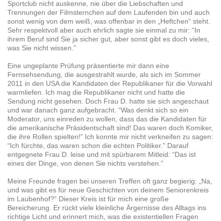
Sportclub nicht auskenne, nie über die Liebschaften und
Trennungen der Filmsternchen auf dem Laufenden bin und auch
sonst wenig von dem weiß, was offenbar in den „Heftchen“ steht.
Sehr respektvoll aber auch ehrlich sagte sie einmal zu mir: “In
ihrem Beruf sind Sie ja sicher gut, aber sonst gibt es doch vieles,
was Sie nicht wissen.”
Eine ungeplante Prüfung präsentierte mir dann eine
Fernsehsendung, die ausgestrahlt wurde, als sich im Sommer
2011 in den USA die Kandidaten der Republikaner für die Vorwahl
warmliefen. Ich mag die Republikaner nicht und hatte die
Sendung nicht gesehen. Doch Frau D. hatte sie sich angeschaut
und war danach ganz aufgebracht. “Was denkt sich so ein
Moderator, uns einreden zu wollen, dass das die Kandidaten für
die amerikanische Präsidentschaft sind! Das waren doch Komiker,
die ihre Rollen spielten!” Ich konnte mir nicht verkneifen zu sagen:
“Ich fürchte, das waren schon die echten Politiker.” Darauf
entgegnete Frau D. leise und mit spürbarem Mitleid: “Das ist
eines der Dinge, von denen Sie nichts verstehen.”
Meine Freunde fragen bei unseren Treffen oft ganz begierig: „Na,
und was gibt es für neue Geschichten von deinem Seniorenkreis
im Laubenhof?“ Dieser Kreis ist für mich eine große
Bereicherung. Er rückt viele kleinliche Ärgernisse des Alltags ins
richtige Licht und erinnert mich, was die existentiellen Fragen