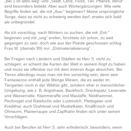
„Bei 1 ist alles weg“ und „Stadt, Land, Fluss, Tier, Pflanze, Beruf“
sind besonders beliebt. Aber auch Wortergänzungen: Wie viele
Begriffe finden wir, die mit „Aus-“ beginnen? Meine ursprüngliche
Sorge, dass es nicht zu schwierig werden darf, erwies sich bald
als unbegründet.
Als ich vorschlug, nach Wörtern zu suchen, die mit „Ent-“
beginnen und mit „ung“ enden, fürchtete ich schon, zu weit
gegangen zu sein; doch wie aus der Pistole geschossen schlug
Frau M. (damals 99) vor: „Entmaterialisierung“.
Bei Fragen nach Ländern und Städten ist Herr S. nicht zu
schlagen; er scheint die Karten der Welt in seinem Kopf zu haben
und muss sie offenbar nur mit dem inneren Auge absuchen. Bei
Tieren allerdings muss man mit ihm vorsichtig sein, denn sein
Fantasiezoo enthält jede Menge Wesen, die es weder im
Tiergarten noch in der Wildnis gibt, sondern eher in menschlicher
Umgebung, wie z. B. Angsthase, Backfisch, Dreckspatz, Leseratte
und Wasserratte, Klammeraffe und Maulaffe, Neidhammel,
Pechvogel und Ratefuchs oder Lustmolch, Pleitegeier und
Kredithai; auch Drahtesel und Muskelkater, Knallfrosch und
Ohrwurm, Planierraupe und Zapfhahn finden sich unter seinen
Vorschlägen.
Auch bei Berufen ist Herr S. sehr erfinderisch, besonders, wenn