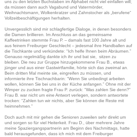
uns zu den letzten Buchstaben im Alphabet nicht viel einfallen will;
da müssen dann auch Vagabund und Vatermörder,
Weihnachtsmann, Wolkenkratzer und Zahnstocher als „berufene“
Vollzeitbeschäftigungen herhalten.
Unvergesslich sind mir schlagfertige Dialoge, in denen besonders
die Damen brillieren. Im Anschluss an das gemeinsame
Kaffeetrinken stemmte Frau P. – damals fast 100 Jahre alt und
aus feinem Freiburger Geschlecht – jedesmal ihre Handballen auf
die Tischkante und verkündete: “Ich helfe Ihnen beim Abräumen.”
Genauso regelmäßig dankte ich ihr und bat sie, sitzen zu
bleiben. Die neu zur Gruppe hinzugekommene Frau B., etwas
jünger und aus einer Gastwirtfamilie, hörte sich das zweimal an.
Beim dritten Mal meinte sie, eingreifen zu müssen, und
informierte ihre Tischnachbarin: “Wenn Sie unbedingt arbeiten
wollen, können Sie bei uns in der Küche anfangen.” Ohne mit der
Wimper zu zucken fragte Frau P. zurück: “Was zahlen Sie denn?”
Frau B. war nicht um eine Antwort verlegen, sondern antwortete
trocken: “Zahlen tun wir nichts, aber Sie können die Reste mit
heimnehmen.”
Doch auch mit mir gehen die Senioren zuweilen sehr direkt um
und sorgen so für viel Heiterkeit. Frau D., über mehrere Jahre
meine Spaziergangspartnerin am Beginn des Nachmittags, hatte
bald herausgefunden, dass ich mich mit dem Freiburger